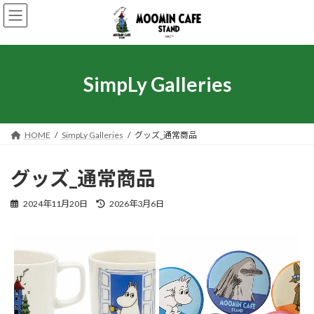
コ
ナ
ン
ビ
テ
ゲ
ン
ー
ツ
シ
へ
ョ
SimpLy Galleries
ス
ン
キ
に
ッ
移
プ
動
HOME
SimpLy Galleries
グッズ_通常商品
グッズ_通常商品
最
2024年11月20日
2026年3月6日
終
更
新
日
時
: